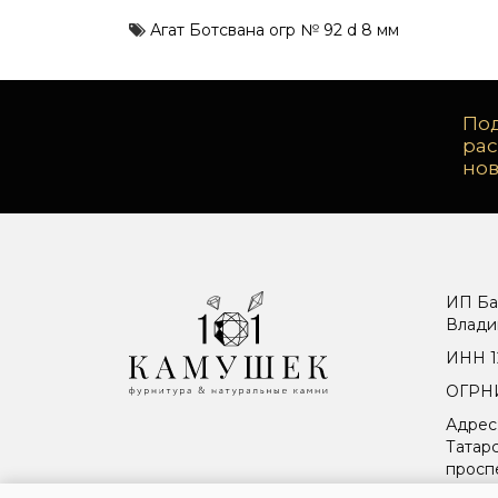
Агат Ботсвана огр № 92 d 8 мм
Под
ра
но
ИП Ба
Влади
ИНН 1
ОГРНИ
Адрес
Татарс
просп