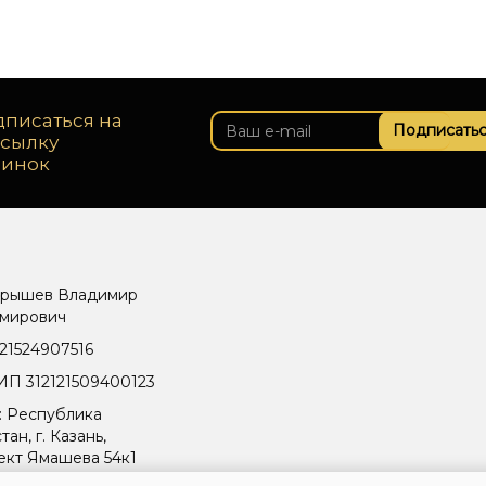
писаться на
Подписатьс
ссылку
винок
рышев Владимир
мирович
21524907516
П 312121509400123
: Республика
тан, г. Казань,
ект Ямашева 54к1