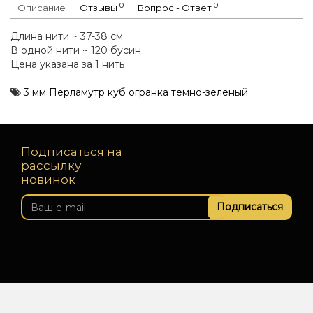
0
0
Описание
Отзывы
Вопрос - Ответ
Длина нити ~ 37-38 см
В одной нити ~ 120 бусин
Цена указана за 1 нить
3 мм Перламутр куб огранка темно-зеленый
Подписаться на
рассылку
новинок
Подписаться