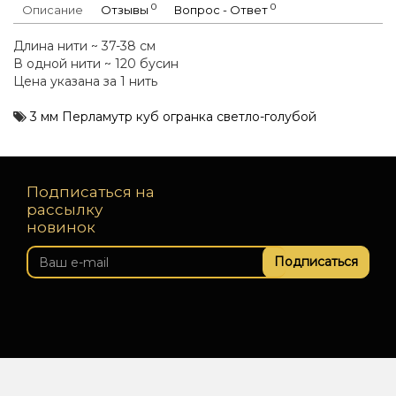
0
0
Описание
Отзывы
Вопрос - Ответ
Длина нити ~ 37-38 см
В одной нити ~ 120 бусин
Цена указана за 1 нить
3 мм Перламутр куб огранка светло-голубой
Подписаться на
рассылку
новинок
Подписаться