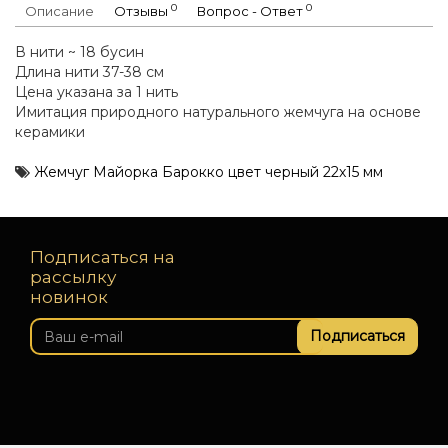
0
0
Описание
Отзывы
Вопрос - Ответ
В нити ~ 18 бусин
Длина нити 37-38 см
Цена указана за 1 нить
Имитация природного натурального жемчуга на основе
керамики
Жемчуг Майорка Барокко цвет черный 22х15 мм
Подписаться на
рассылку
новинок
Подписаться