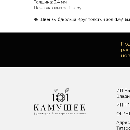
Толщина: 3,4 мм
Цена указана за 1 пару
Швензы б/кольца Круг толстый зол d26/16м
Под
ра
но
ИП Ба
Влади
ИНН 1
ОГРНИ
Адрес
Татарс