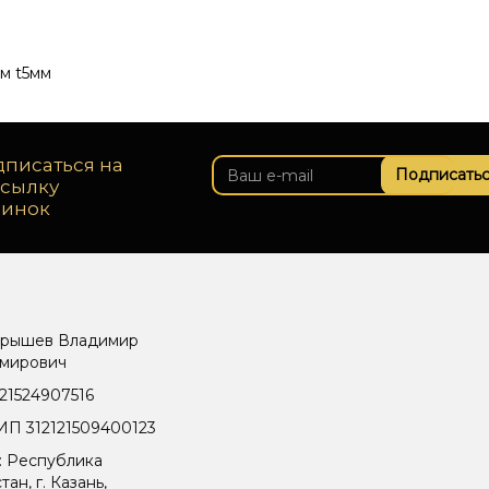
м t5мм
писаться на
Подписатьс
ссылку
винок
рышев Владимир
мирович
21524907516
П 312121509400123
: Республика
тан, г. Казань,