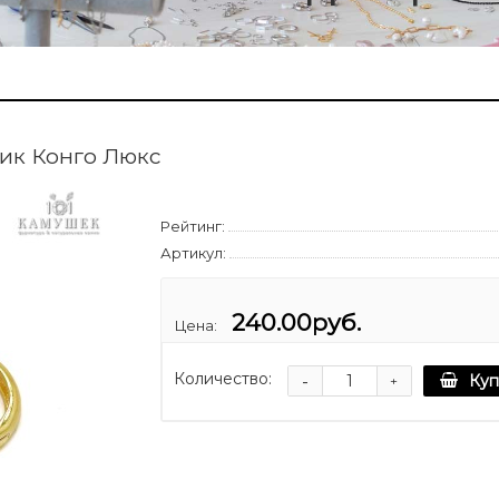
лик Конго Люкс
Рейтинг:
Артикул:
240.00руб.
Цена:
Количество:
-
Куп
+