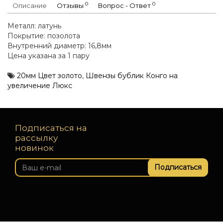
0
0
Описание
Отзывы
Вопрос - Ответ
Металл: латунь
Покрытие: позолота
Внутренний диаметр: 16,8мм
Цена указана за 1 пару
20мм Цвет золото
,
Швензы бублик Конго на
увеличение Люкс
Подписаться на
рассылку
новинок
Подписаться