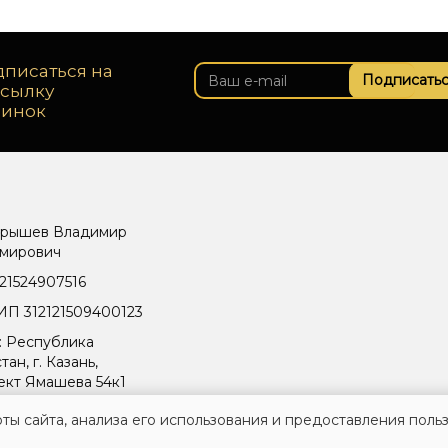
писаться на
Подписатьс
ссылку
винок
рышев Владимир
мирович
21524907516
П 312121509400123
: Республика
тан, г. Казань,
ект Ямашева 54к1
ты сайта, анализа его использования и предоставления поль