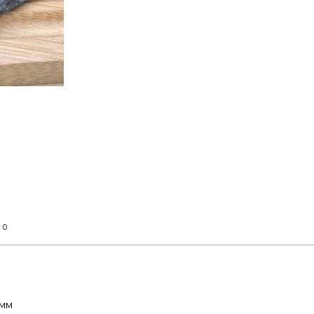
0
т
 мм