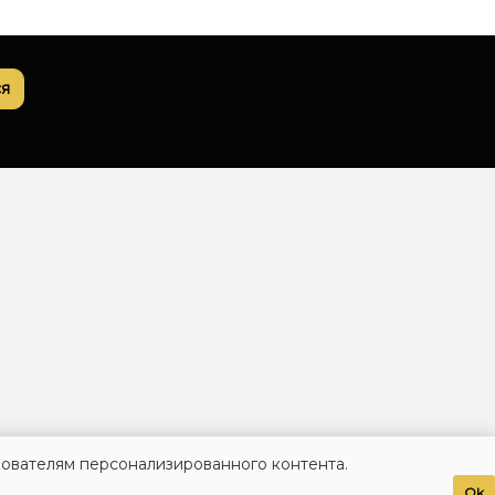
я
зователям персонализированного контента.
Ok