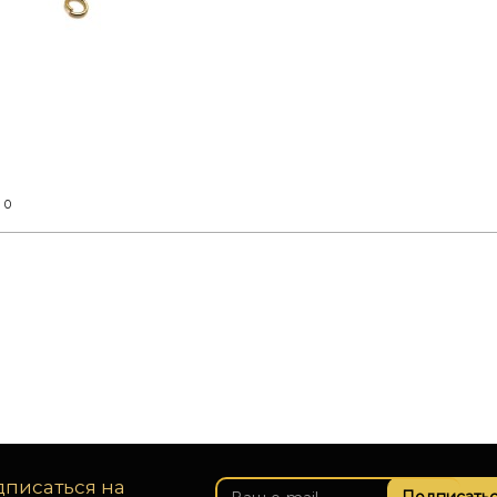
0
т
писаться на