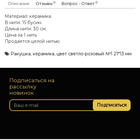
0
0
Описание
Отзывы
Вопрос - Ответ
Материал: керамика.
В нити: 15 бусин.
Длина нити: 30 см.
Цена за 1 нить
Продается целой нитью.
Ракушка
,
керамика
,
цвет светло-розовый №1 21*13 мм
Подписаться на
рассылку
новинок
Подписаться