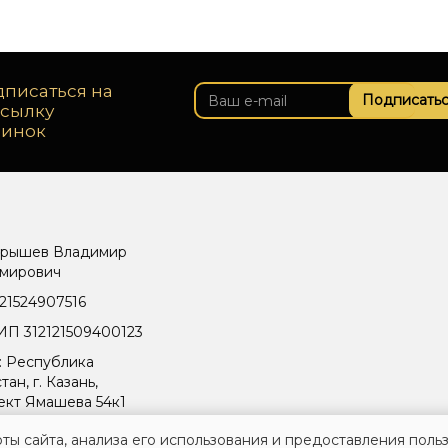
писаться на
Подписатьс
ссылку
винок
рышев Владимир
мирович
21524907516
П 312121509400123
: Республика
тан, г. Казань,
ект Ямашева 54к1
ты сайта, анализа его использования и предоставления поль