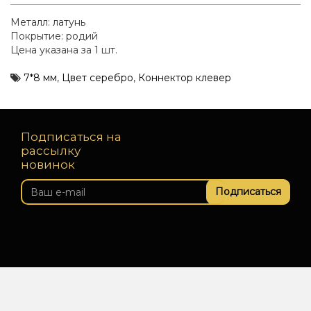
Металл: латунь
Покрытие: родий
Цена указана за 1 шт.
7*8 мм
,
Цвет серебро
,
Коннектор клевер
Подписаться на
рассылку
новинок
Подписаться