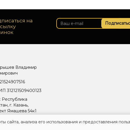
писаться на
Подписатьс
ссылку
винок
рышев Владимир
мирович
21524907516
П 312121509400123
: Республика
тан, г. Казань,
ект Ямашева 54к1
ты сайта, анализа его использования и предоставления поль