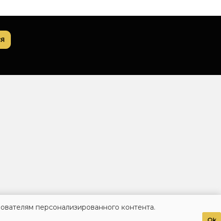
я
зователям персонализированного контента.
Ok