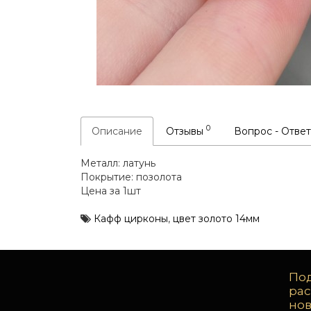
0
Описание
Отзывы
Вопрос - Отве
Металл: латунь
Покрытие: позолота
Цена за 1шт
Кафф цирконы
,
цвет золото 14мм
Под
ра
но