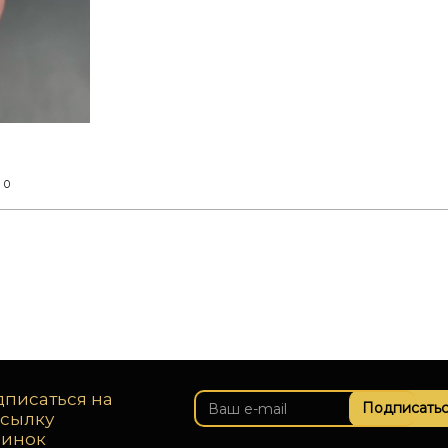
0
т
писаться на
Подписатьс
ссылку
винок