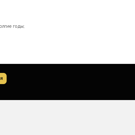
олгие годы;
я