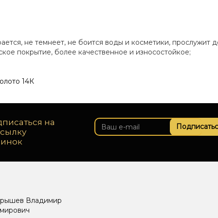
рается, не темнеет, не боится воды и косметики, прослужит д
еское покрытие, более качественное и износостойкое;
золото 14К
писаться на
Подписатьс
ссылку
винок
рышев Владимир
мирович