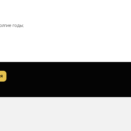
олгие годы;
я