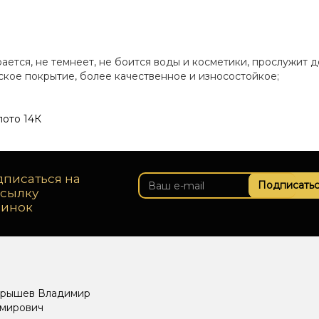
рается, не темнеет, не боится воды и косметики, прослужит д
еское покрытие, более качественное и износостойкое;
лото 14К
писаться на
Подписатьс
ссылку
винок
рышев Владимир
мирович