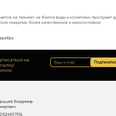
рается, не темнеет, не боится воды и косметики, прослужит д
еское покрытие, более качественное и износостойкое;
серебро
писаться на
Подписатьс
ссылку
винок
рышев Владимир
мирович
21524907516