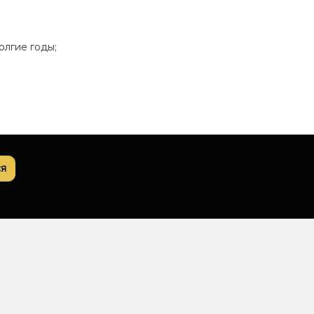
олгие годы;
я