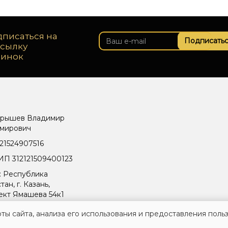
писаться на
Подписатьс
ссылку
винок
рышев Владимир
мирович
21524907516
П 312121509400123
: Республика
тан, г. Казань,
ект Ямашева 54к1
ты сайта, анализа его использования и предоставления поль