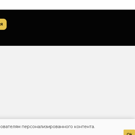
я
зователям персонализированного контента.
Ok