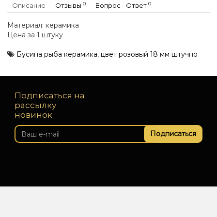
0
0
Описание
Отзывы
Вопрос - Ответ
Материал: керамика
Цена за 1 штуку
Бусина рыба керамика
,
цвет розовый 18 мм штучно
Подписаться на
рассылку
новинок
Подписаться