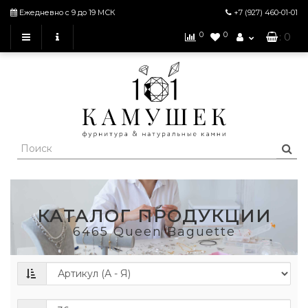
Ежедневно с 9 до 19 МСК
+7 (927)
460-01-01
0
0
: 0
КАТАЛОГ ПРОДУКЦИИ
6465 Queen Baguette