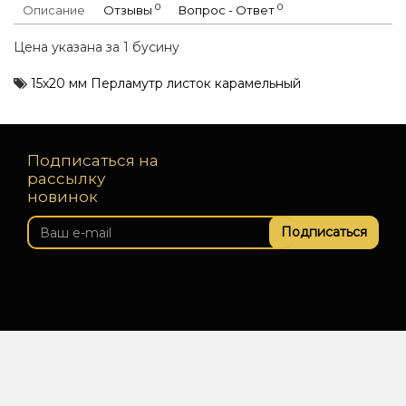
0
0
Описание
Отзывы
Вопрос - Ответ
Цена указана за 1 бусину
15х20 мм Перламутр листок карамельный
Подписаться на
рассылку
новинок
Подписаться