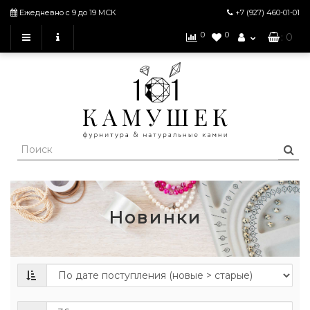
Ежедневно с 9 до 19 МСК
+7 (927)
460-01-01
0
0
: 0
Новинки