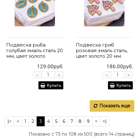
Подвеска рыба
Подвеска гриб
голубая эмаль сталь 20
розовая эмаль сталь,
мм, цвет золото
цвет золото 20 мм
129.00руб.
186.00руб.
-
-
+
+
Купить
Купить
Показать еще
|<
<
1
2
3
4
5
6
7
8
9
>
>|
Показано с 73 по 108 из 500 (всего 14 страниц)