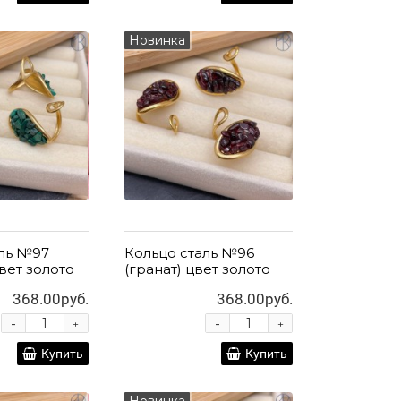
Новинка
аль №97
Кольцо сталь №96
цвет золото
(гранат) цвет золото
368.00руб.
368.00руб.
-
-
+
+
Купить
Купить
Новинка