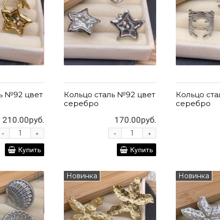
ь №92 цвет
Кольцо сталь №92 цвет
Кольцо ста
серебро
серебро
210.00руб.
170.00руб.
-
-
+
+
Купить
Купить
Новинка
Новинка