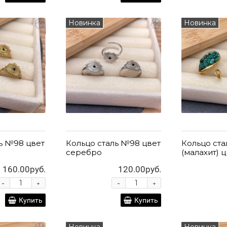
Новинка
Новинка
ь №98 цвет
Кольцо сталь №98 цвет
Кольцо ст
серебро
(малахит) 
160.00руб.
120.00руб.
-
-
+
+
Купить
Купить
Новинка
Новинка