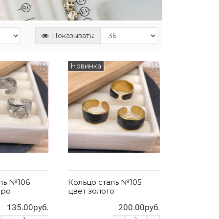
Показывать:
Новинка
ль №106
Кольцо сталь №105
бро
цвет золото
135.00руб.
200.00руб.