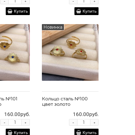
-
-
+
+
Купить
Купить
Новинка
ль №101
Кольцо сталь №100
о
цвет золото
160.00руб.
160.00руб.
-
-
+
+
Купить
Купить