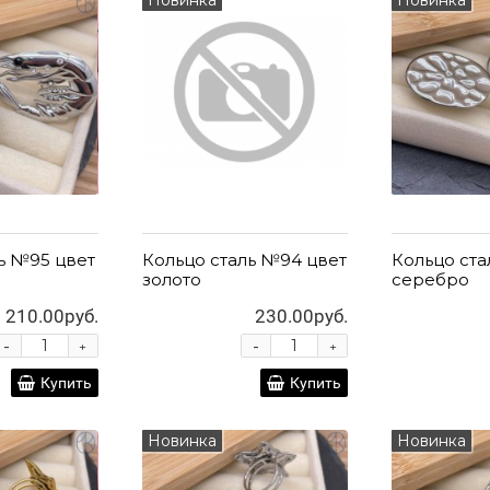
ь №95 цвет
Кольцо сталь №94 цвет
Кольцо ста
золото
серебро
210.00руб.
230.00руб.
-
-
+
+
Купить
Купить
Новинка
Новинка