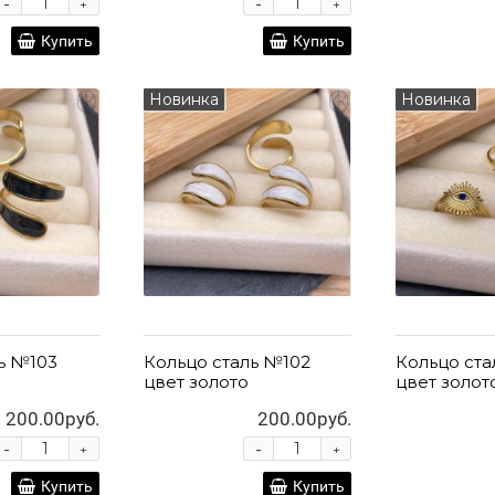
-
-
+
+
Купить
Купить
Новинка
Новинка
ь №103
Кольцо сталь №102
Кольцо ста
цвет золото
цвет золот
200.00руб.
200.00руб.
-
-
+
+
Купить
Купить